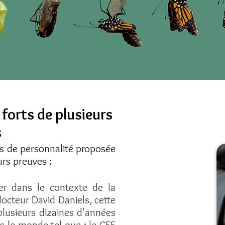
forts de plusieurs
s
sts de personnalité proposée
eurs preuves :
er dans le contexte de
la
octeur David Daniels, cette
plusieurs dizaines d'années
 le monde tel que : le
CEE