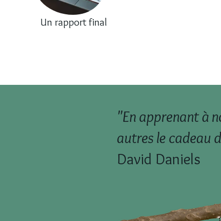
Un rapport final
"En apprenant à n
autres le cadeau d
David Daniels