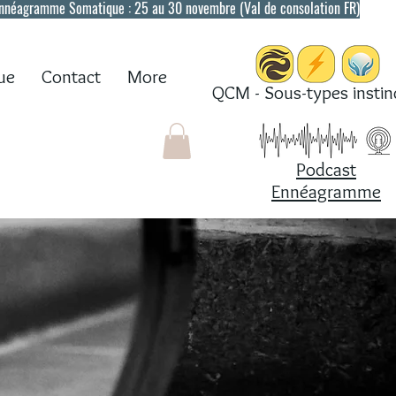
Ennéagramme Somatique : 25 au 30 novembre (Val de consolation FR)
ue
Contact
More
QCM - Sous-
types instin
Podcast
Ennéagramme