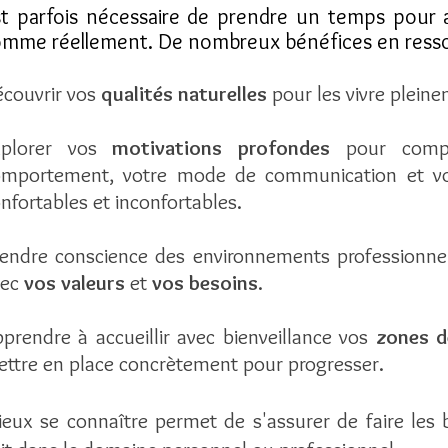
t parfois nécessaire de prendre un temps pour a
omme réellement. De nombreux bénéfices en resso
couvrir vos
qualités
naturelles
pour les vivre pleine
xplorer vos
motivations profondes
pour compr
mportement, votre mode de communication et votr
nfortables et inconfortables
.
endre conscience des environnements professionnel
vec
vos valeurs
et
vos besoins
.
pprendre à
accueillir
avec bienveillance vos
zones d
ttre en place
concrètement
pour
progresser.
eux se connaître permet de s'assurer de faire les