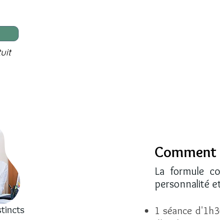
uit
Comment ç
La formule co
personnalité e
tincts
​​1 séance d'1h