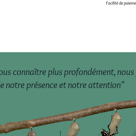
Facilité de paiem
ous connaître plus profondément, nous
e notre présence et notre attention"