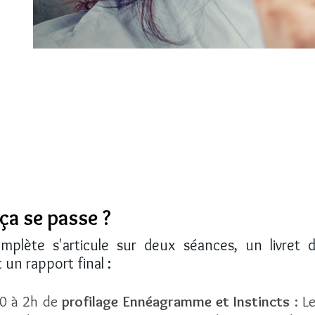
a se passe ?
mplète s'articule sur deux séances, un livret 
t un rapport final
:
30 à 2h de
profilage Ennéagramme et Instincts
: Le