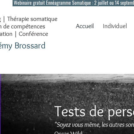
Webinaire gratuit Ennéagramme Somatique : 2 juillet ou 14 septem
 | Thérapie somatique
Accueil
Individuel
an de compétences
ation
| Conférence
rémy Brossard
Tests de pers
"Soyez vous même, les autres sont
Oscar Wild